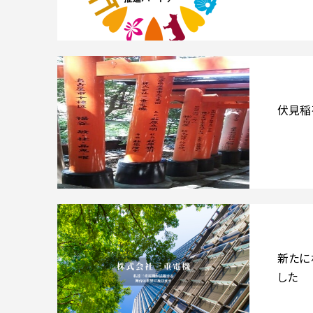
伏見稲
新たに
した